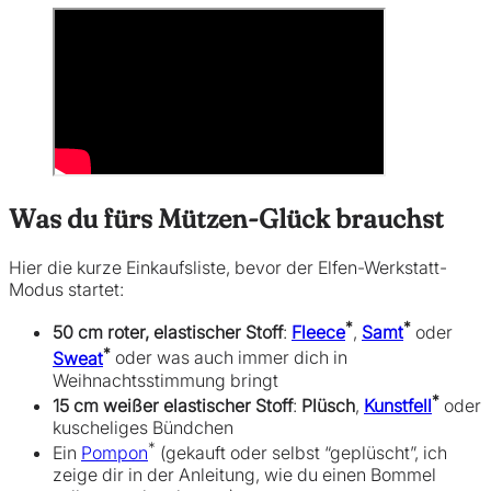
Was du fürs Mützen-Glück brauchst
Hier die kurze Einkaufsliste, bevor der Elfen-Werkstatt-
Modus startet:
*
*
50 cm roter, elastischer Stoff
:
Fleece
,
Samt
oder
*
Sweat
oder was auch immer dich in
Weihnachtsstimmung bringt
*
15 cm weißer elastischer Stoff
:
Plüsch
,
Kunstfell
oder
kuscheliges Bündchen
*
Ein
Pompon
(gekauft oder selbst “geplüscht”, ich
zeige dir in der Anleitung, wie du einen Bommel