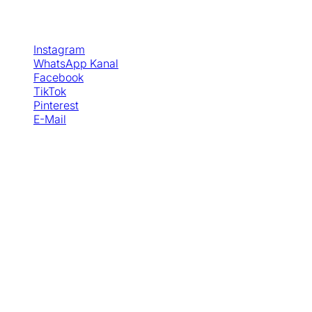
Social Media
Instagram
WhatsApp Kanal
Facebook
TikTok
Pinterest
E-Mail
© Copyright - SewSimple GmbH