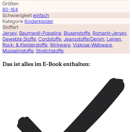
Größen
80-164
Schwierigkeit
einfach
Kategorie
Kinderkleider
Stoffart
Jersey
,
Baumwoll-Popeline
,
Blusenstoffe
,
Romanit-Jersey
,
Gewebte Stoffe
,
Cordstoffe
,
Jeansstoffe/Denim
,
Leinen
,
Rock- & Kleiderstoffe
,
Wirkware
,
Viskose-Webware
,
Musselinstoffe
,
Stretchstoffe
Das ist alles im E-Book enthalten: