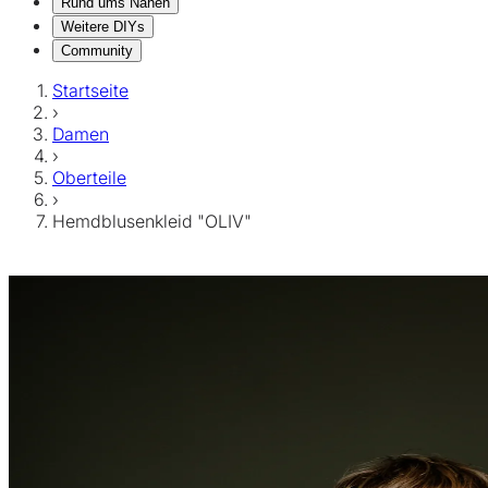
Rund ums Nähen
Weitere DIYs
Community
Startseite
›
Damen
›
Oberteile
›
Hemdblusenkleid "OLIV"