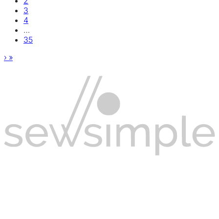
2
3
4
…
35
›
»