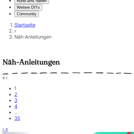
Rund ums Nähen
Weitere DIYs
Community
Startseite
›
Näh-Anleitungen
Näh-Anleitungen
«
‹
1
2
3
4
…
35
›
»