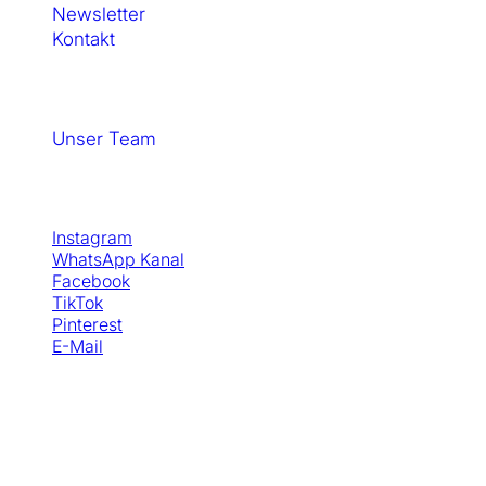
Newsletter
Kontakt
SewSimple GmbH
Unser Team
Social Media
Instagram
WhatsApp Kanal
Facebook
TikTok
Pinterest
E-Mail
© Copyright - SewSimple GmbH