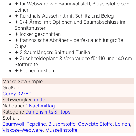
✦ für Webware wie Baumwollstoff, Blusenstoffe oder
Leinen
✦ Rundhals-Ausschnitt mit Schlitz und Beleg
✦ 3/4-Ärmel mit Optionen und Saumabschluss im
Schnittmuster
✦ locker geschnitten
✦ französische Abnäher – perfekt auch für große
Cups
✦ 2 Saumlängen: Shirt und Tunika
✦ Zuschneidepläne & Verbräuche für 110 und 140 cm
Stoffbreite
✦ Ebenenfunktion
Marke
SewSimple
Größen
Curvy
32-60
Schwierigkeit
mittel
Nähdauer
1 Nachmittag
Kategorie
Damenshirts & -tops
Stoffart
Baumwoll-Popeline
,
Blusenstoffe
,
Gewebte Stoffe
,
Leinen
,
Viskose-Webware
,
Musselinstoffe