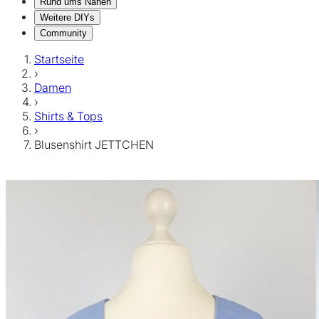
Rund ums Nähen
Weitere DIYs
Community
Startseite
›
Damen
›
Shirts & Tops
›
Blusenshirt JETTCHEN