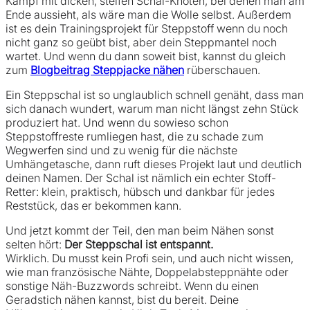
Kampf mit dicken, steifen Schal-Knoten, bei denen man am
Ende aussieht, als wäre man die Wolle selbst. Außerdem
ist es dein Trainingsprojekt für Steppstoff wenn du noch
nicht ganz so geübt bist, aber dein Steppmantel noch
wartet. Und wenn du dann soweit bist, kannst du gleich
zum
Blogbeitrag Steppjacke nähen
rüberschauen.
Ein Steppschal ist so unglaublich schnell genäht, dass man
sich danach wundert, warum man nicht längst zehn Stück
produziert hat. Und wenn du sowieso schon
Steppstoffreste rumliegen hast, die zu schade zum
Wegwerfen sind und zu wenig für die nächste
Umhängetasche, dann ruft dieses Projekt laut und deutlich
deinen Namen. Der Schal ist nämlich ein echter Stoff-
Retter: klein, praktisch, hübsch und dankbar für jedes
Reststück, das er bekommen kann.
Und jetzt kommt der Teil, den man beim Nähen sonst
selten hört:
Der Steppschal ist entspannt.
Wirklich. Du musst kein Profi sein, und auch nicht wissen,
wie man französische Nähte, Doppelabsteppnähte oder
sonstige Näh-Buzzwords schreibt. Wenn du einen
Geradstich nähen kannst, bist du bereit. Deine