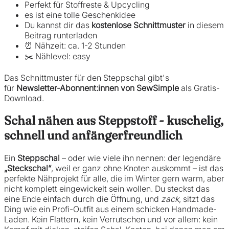
Perfekt für Stoffreste & Upcycling
es ist eine tolle Geschenkidee
Du kannst dir das
kostenlose Schnittmuster
in diesem
Beitrag runterladen
⏰ Nähzeit: ca. 1-2 Stunden
✂️ Nählevel: easy
Das Schnittmuster für den Steppschal gibt's
für
Newsletter-Abonnent:innen von SewSimple
als Gratis-
Download.
Schal nähen aus Steppstoff - kuschelig,
schnell und anfängerfreundlich
Ein
Steppschal
– oder wie viele ihn nennen: der legendäre
„Steckschal“
, weil er ganz ohne Knoten auskommt – ist das
perfekte Nähprojekt für alle, die im Winter gern warm, aber
nicht komplett eingewickelt sein wollen. Du steckst das
eine Ende einfach durch die Öffnung, und
zack
, sitzt das
Ding wie ein Profi-Outfit aus einem schicken Handmade-
Laden. Kein Flattern, kein Verrutschen und vor allem: kein