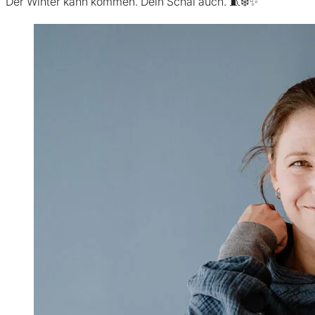
Der Winter kann kommen. Dein Schal auch. 🧵❄️✨