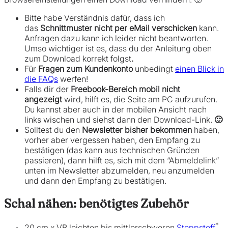
Bitte habe Verständnis dafür, dass ich
das
Schnittmuster nicht per eMail verschicken
kann.
Anfragen dazu kann ich leider nicht beantworten.
Umso wichtiger ist es, dass du der Anleitung oben
zum Download korrekt folgst
.
Für
Fragen zum Kundenkonto
unbedingt
einen Blick in
die FAQs
werfen!
Falls dir der
Freebook-Bereich mobil nicht
angezeigt
wird, hilft es, die Seite am PC aufzurufen.
Du kannst aber auch in der mobilen Ansicht nach
links wischen und siehst dann den Download-Link.
🙂
Solltest du den
Newsletter bisher bekommen
haben,
vorher aber vergessen haben, den Empfang zu
bestätigen (das kann aus technischen Gründen
passieren), dann hilft es, sich mit dem “Abmeldelink”
unten im Newsletter abzumelden, neu anzumelden
und dann den Empfang zu bestätigen.
Schal nähen: benötigtes Zubehör
*
20 cm x VB leichten bis mittlerschweren
Steppstoff