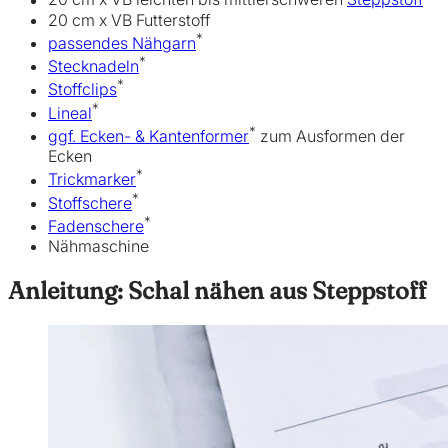
20 cm x VB Futterstoff
*
passendes Nähgarn
*
Stecknadeln
*
Stof
f
clips
*
Lineal
*
ggf. Ecken- & Kantenformer
zum Ausformen der
Ecken
*
Trickmarker
*
Stoffschere
*
Fadenschere
Nähmaschine
Anleitung: Schal nähen aus Steppstoff