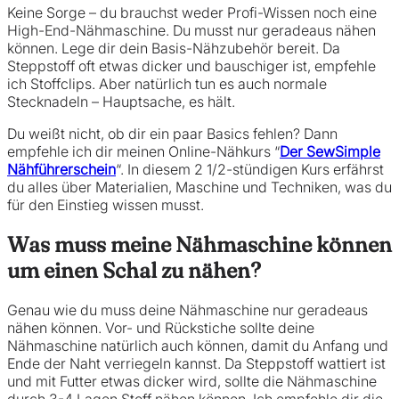
Keine Sorge – du brauchst weder Profi-Wissen noch eine
High-End-Nähmaschine. Du musst nur geradeaus nähen
können. Lege dir dein Basis-Nähzubehör bereit. Da
Steppstoff oft etwas dicker und bauschiger ist, empfehle
ich Stoffclips. Aber natürlich tun es auch normale
Stecknadeln – Hauptsache, es hält.
Du weißt nicht, ob dir ein paar Basics fehlen? Dann
empfehle ich dir meinen Online-Nähkurs “
Der SewSimple
Nähführerschein
“. In diesem 2 1/2-stündigen Kurs erfährst
du alles über Materialien, Maschine und Techniken, was du
für den Einstieg wissen musst.
Was muss meine Nähmaschine können
um einen Schal zu nähen?
Genau wie du muss deine Nähmaschine nur geradeaus
nähen können. Vor- und Rückstiche sollte deine
Nähmaschine natürlich auch können, damit du Anfang und
Ende der Naht verriegeln kannst. Da Steppstoff wattiert ist
und mit Futter etwas dicker wird, sollte die Nähmaschine
durch 3-4 Lagen Stoff nähen können. Ich empfehle dir die