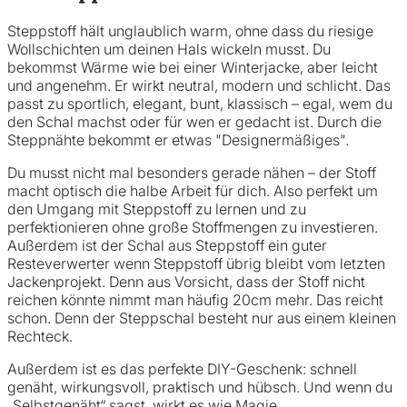
Steppstoff hält unglaublich warm, ohne dass du riesige
Wollschichten um deinen Hals wickeln musst. Du
bekommst Wärme wie bei einer Winterjacke, aber leicht
und angenehm. Er wirkt neutral, modern und schlicht. Das
passt zu sportlich, elegant, bunt, klassisch – egal, wem du
den Schal machst oder für wen er gedacht ist. Durch die
Steppnähte bekommt er etwas "Designermäßiges".
Du musst nicht mal besonders gerade nähen – der Stoff
macht optisch die halbe Arbeit für dich. Also perfekt um
den Umgang mit Steppstoff zu lernen und zu
perfektionieren ohne große Stoffmengen zu investieren.
Außerdem ist der Schal aus Steppstoff ein guter
Resteverwerter wenn Steppstoff übrig bleibt vom letzten
Jackenprojekt. Denn aus Vorsicht, dass der Stoff nicht
reichen könnte nimmt man häufig 20cm mehr. Das reicht
schon. Denn der Steppschal besteht nur aus einem kleinen
Rechteck.
Außerdem ist es das perfekte DIY-Geschenk: schnell
genäht, wirkungsvoll, praktisch und hübsch. Und wenn du
„Selbstgenäht“ sagst, wirkt es wie Magie.