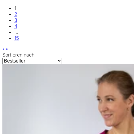
1
2
3
4
…
15
›
»
Sortieren nach: