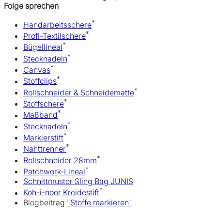
Folge sprechen
*
Handarbeitsschere
*
Profi-Textilschere
*
Bügellineal
*
Stecknadeln
*
Canvas
*
Stoffclips
*
Rollschneider & Schneidematte
*
Stoffschere
*
Maßband
*
Stecknadeln
*
Markierstift
*
Nahttrenner
*
Rollschneider 28mm
*
Patchwork-Lineal
Schnittmuster Sling Bag JUNIS
*
Koh-i-noor Kreidestift
Blogbeitrag
"Stoffe markieren"