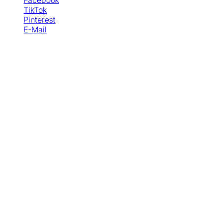
TikTok
Pinterest
E-Mail
© Copyright - SewSimple GmbH