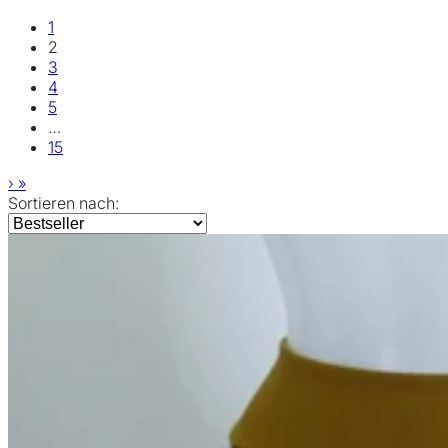
1
2
3
4
5
…
15
›
»
Sortieren nach: