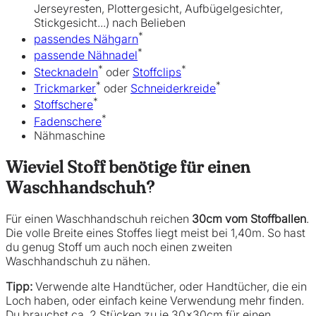
Jerseyresten, Plottergesicht, Aufbügelgesichter,
Stickgesicht...) nach Belieben
*
passendes Nähg
arn
*
passende Nähnadel
*
*
Stecknadeln
oder
Stoffclips
*
*
Trickmarker
oder
Schneiderkreide
*
Stoffschere
*
Fadenschere
Nähmaschine
Wieviel Stoff benötige für einen
Waschhandschuh?
Für einen Waschhandschuh reichen
30cm vom Stoffballen
.
Die volle Breite eines Stoffes liegt meist bei 1,40m. So hast
du genug Stoff um auch noch einen zweiten
Waschhandschuh zu nähen.
Tipp:
Verwende alte Handtücher, oder Handtücher, die ein
Loch haben, oder einfach keine Verwendung mehr finden.
Du brauchst ca. 2 Stücken zu je 30x30cm für einen