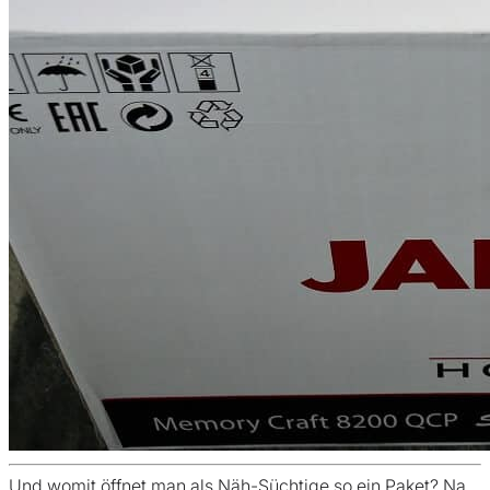
Und womit öffnet man als Näh-Süchtige so ein Paket? Na,