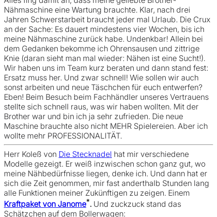
Nähmaschine eine Wartung brauchte. Klar, nach drei
Jahren Schwerstarbeit braucht jeder mal Urlaub. Die Crux
an der Sache: Es dauert mindestens vier Wochen, bis ich
meine Nähmaschine zurück habe. Undenkbar! Allein bei
dem Gedanken bekomme ich Ohrensausen und zittrige
Knie (daran sieht man mal wieder: Nähen ist eine Sucht!).
Wir haben uns im Team kurz beraten und dann stand fest:
Ersatz muss her. Und zwar schnell! Wie sollen wir auch
sonst arbeiten und neue Täschchen für euch entwerfen?
Eben! Beim Besuch beim Fachhändler unseres Vertrauens
stellte sich schnell raus, was wir haben wollten. Mit der
Brother war und bin ich ja sehr zufrieden. Die neue
Maschine brauchte also nicht MEHR Spielereien. Aber ich
wollte mehr PROFESSIONALITÄT.
Herr Koleß von
Die Stecknadel
hat mir verschiedene
Modelle gezeigt. Er weiß inzwischen schon ganz gut, wo
meine Nähbedürfnisse liegen, denke ich. Und dann hat er
sich die Zeit genommen, mir fast anderthalb Stunden lang
alle Funktionen meiner Zukünftigen zu zeigen. Einem
*
Kraftpaket von Janome
.
Und zuckzuck stand das
Schätzchen auf dem Bollerwagen: