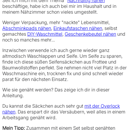
Seit ich mich mit dem Thema "
Nachhaltig nähen
"
beschäftige, habe ich auch bei mir im Haushalt und in
meinem Nähzimmer schon vieles umgestellt.
Weniger Verpackung, mehr "nackte" Lebensmittel,
Abschminkpads nähen
,
Einkaufstaschen nähen
, selbst
gemachtes
DIY-Waschmittel
,
Geschenkebeutel nähen
und
noch so manches mehr...
Inzwischen verwende ich auch gerne wieder ganz
altmodisch Waschlappen und Seife. Um Seife zu sparen,
finde ich diese süßen Seifensäckchen aus Frottee und
Baumwollstoffen perfekt. Sie nehmen nicht viel Platz in der
Waschmaschine ein, trocknen fix und sind schnell wieder
parat für den nächsten Einsatz.
Wie sie genäht werden? Das zeige ich dir in dieser
Anleitung.
Du kannst die Säckchen auch sehr gut
mit der Overlock
nähen
. Das erspart dir das Versäubern, weil alles in einem
Arbeitsgang genäht wird.
Mein Tipp:
Zusammen mit einem Set selbst genähten