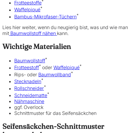
*
Frotteestoffe
*
Waffelpiqué
*
Bambus-Mikrofaser-Tüchern
Lies hier weiter, wenn du neugierig bist, was und wie man
mit
Baumwollstoff nähen
kann.
Wichtige Materialien
*
Baumwollstoff
*
*
Frotteestoff
oder
Waffelpiqué
*
Rips- oder
Baumwollband
*
Stecknadeln
*
Rollschneider
*
Schneidematte
Nähmaschine
ggf. Overlock
Schnittmuster für das Seifensäckchen
Seifensäckchen-Schnittmuster